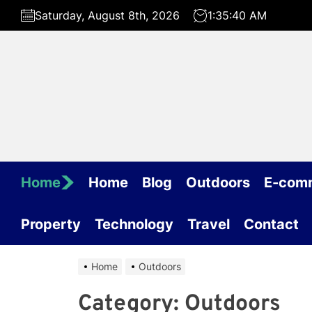
Skip
Saturday, August 8th, 2026
1:35:41 AM
to
the
content
Home
Home
Blog
Outdoors
E-com
Property
Technology
Travel
Contact
Home
Outdoors
Category:
Outdoors