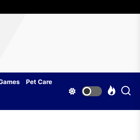
 Games
Pet Care