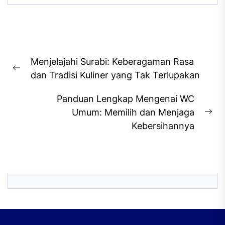
Post
Menjelajahi Surabi: Keberagaman Rasa
navigation
Previous
dan Tradisi Kuliner yang Tak Terlupakan
post:
Panduan Lengkap Mengenai WC
Umum: Memilih dan Menjaga
Ne
Kebersihannya
pos