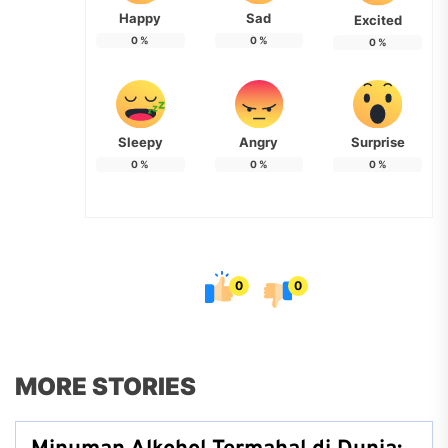
Happy
Sad
Excited
0
%
0
%
0
%
Sleepy
Angry
Surprise
0
%
0
%
0
%
0
0
MORE STORIES