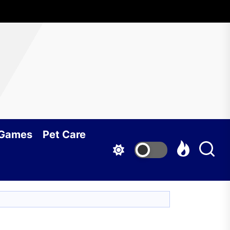
 Games
Pet Care