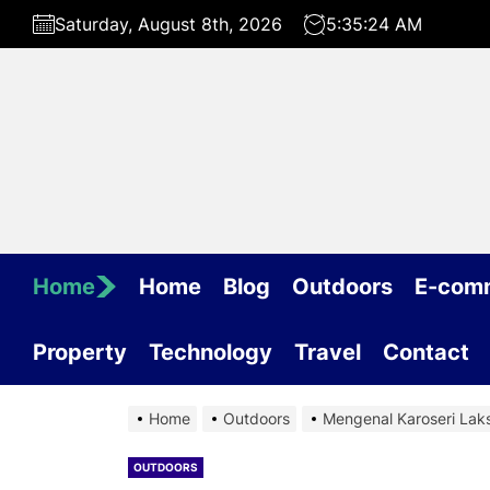
Skip
Saturday, August 8th, 2026
5:35:25 AM
to
the
content
Home
Home
Blog
Outdoors
E-com
Property
Technology
Travel
Contact
Home
Outdoors
Mengenal Karoseri Laksa
OUTDOORS