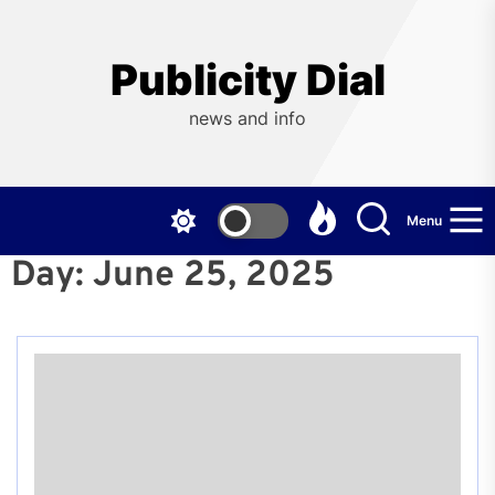
Skip
to
the
Publicity Dial
content
news and info
Menu
Day:
June 25, 2025